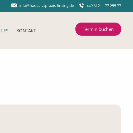
info@hausarztpraxis-finsing.de
+49 8121 - 77 255 77
Termin buchen
LLES
KONTAKT